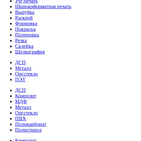
УФ печать
Широкоформатная печать
Вырубка
Раскрой
Формовка
Покраска
Полировка
Резка
Склейка
Шелкография
ДСП
Металл
Оргстекло
ПЭТ
ДСП
Композит
МДФ
Металл
Оргстекло
ПВХ
Поликарбонат
Полистирол
Композит