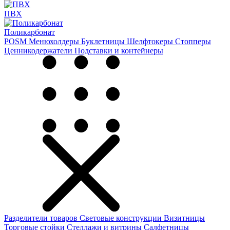
ПВХ
Поликарбонат
POSM
Менюхолдеры
Буклетницы
Шелфтокеры
Стопперы
Ценникодер­жа­те­ли
Подставки и контейнеры
Разделители товаров
Световые конструкции
Визитницы
Торговые стойки
Cтеллажи и витрины
Салфетницы