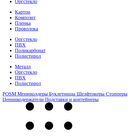
Оргстекло
Картон
Композит
Пленка
Проволока
Оргстекло
ПВХ
Поликарбонат
Полистирол
Металл
Оргстекло
ПВХ
Полистирол
POSM
Менюхолдеры
Буклетницы
Шелфтокеры
Стопперы
Ценникодер­жа­те­ли
Подставки и контейнеры